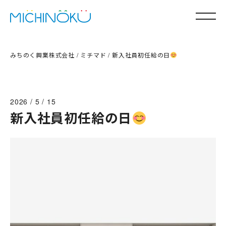
みちのく興業株式会社
/
ミチマド
/
新入社員初任給の日
事業案内
2026 / 5 / 15
会社情報
新入社員初任給の日
採用情報
お知らせ
ミチマド