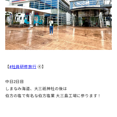
お問い合わせ
【
#社員研修旅行
④】
中日2日目
しまなみ海道、大三祇神社の後は
伯方の塩で有名な伯方塩業 大三島工場に参ります！